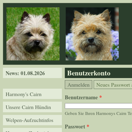
Direkt zum Inhalt
Benutzerkonto
News: 01.08.2026
Haupt-Reiter
(aktiver Reiter)
Anmelden
Neues Passwort 
Harmony's Cairn
Benutzername
*
Unsere Cairn Hündin
Geben Sie Ihren Harmonys Cairn Te
Welpen-Aufzuchtinfos
Passwort
*