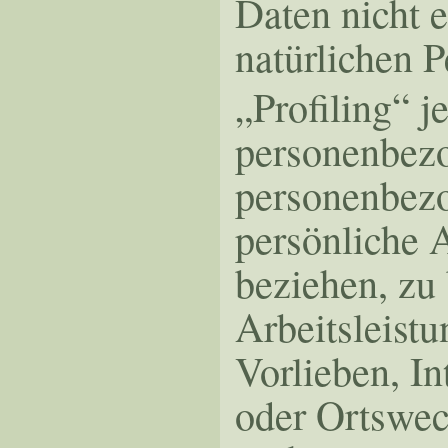
Daten nicht e
natürlichen 
„Profiling“ j
personenbezog
personenbez
persönliche A
beziehen, zu
Arbeitsleistu
Vorlieben, In
oder Ortswech